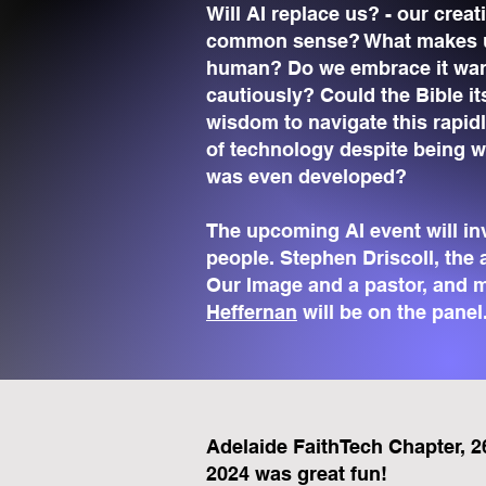
Will AI replace us? - our creati
common sense? What makes u
human? Do we embrace it war
cautiously? Could the Bible it
wisdom to navigate this rapid
of technology despite being wr
was even developed?
The upcoming AI event will in
people. Stephen Driscoll, the 
Our Image and a pastor, and 
Heffernan
will be on the panel
Adelaide FaithTech Chapter, 
2024 was great fun!