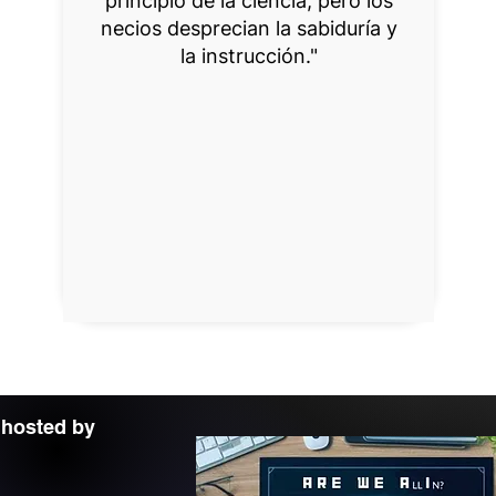
principio de la ciencia, pero los
necios desprecian la sabiduría y
la instrucción."
 hosted by