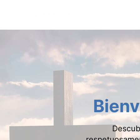
BLOG Y HERR
Bienv
Descubr
respetuosamente