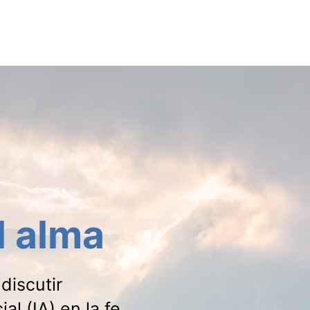
CURSOS
l alma
discutir
al (IA) en la fe