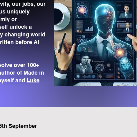
vity, our jobs, our
s uniquely
mly or
self unlock a
ly changing world
itten before AI
volve over 100+
author of Made in
myself and
Luke
.
26th September