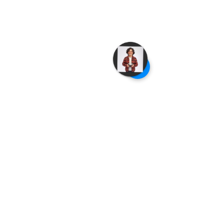
places as safe or unsafe and
enhancing safety for women
working night shifts.
Download Im Safe App - FREE
app and watch the video below!
For
Iphone
For
Android
Aparece en 'AI for